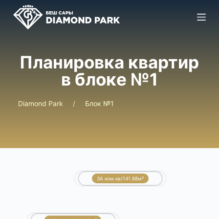
П
е
р
е
Планировка квартир
й
в блокe №1
т
и
к
Diamond Park
Блок №1
с
у
т
и
3A ком.кв/141.88м²